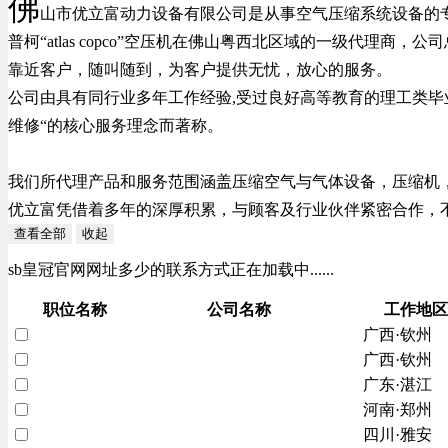
佛
山市优立富动力设备有限公司是从事空气压缩系统设备的专
普柯“atlas copco”空压机在佛山粤西北区域的一级代
靠近客户，随叫随到，为客户提供无忧，放心的服务。
公司由具有同行业多年工作经验,受过良好高等教育的理工类毕
维修“的核心服务理念而著称。
我们所代理产品和服务范围涵盖压缩空气与气体设备，压缩机
优立富凭借着多年的深厚积累，与顾客及行业伙伴紧密合作，
查看全部
收起
sb皇冠官网网址多少的联系方式正在加载中......
职位名称
公司名称
工作地区
广西·钦州
广西·钦州
广东·湛江
河南·郑州
四川·雅安