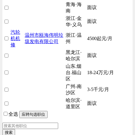
青海·海
面议
南
浙江·金
面议
华·义乌
汽轮
温州市瓯海伟明垃
浙江·温
机机
4500起元/月
圾发电有限公司
州
修
黑龙江·
面议
哈尔滨
山东.烟
台.福山
18-24万元/月
区
广州-南
3-5千元/月
沙区
哈尔滨·
面议
道里区
全选
搜索