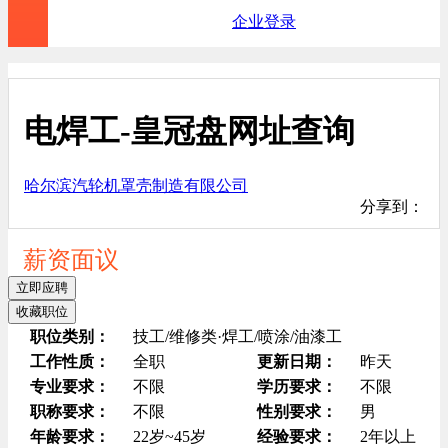
企业登录
电焊工-皇冠盘网址查询
哈尔滨汽轮机罩壳制造有限公司
分享到：
薪资面议
立即应聘
收藏职位
职位类别：
技工/维修类·焊工/喷涂/油漆工
工作性质：
全职
更新日期：
昨天
专业要求：
不限
学历要求：
不限
职称要求：
不限
性别要求：
男
年龄要求：
22岁~45岁
经验要求：
2年以上