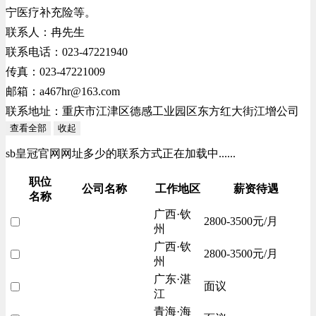
宁医疗补充险等。
联系人：冉先生
联系电话：023-47221940
传真：023-47221009
邮箱：
a467hr@163.com
联系地址：重庆市江津区德感工业园区东方红大街江增公司
查看全部
收起
sb皇冠官网网址多少的联系方式正在加载中......
职位
公司名称
工作地区
薪资待遇
名称
广西·钦
2800-3500元/月
州
广西·钦
2800-3500元/月
州
广东·湛
面议
江
青海·海