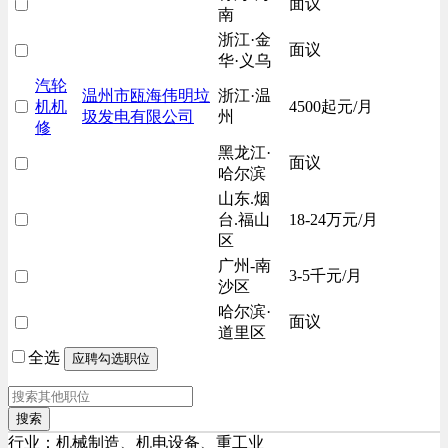
面议
南
浙江·金
面议
华·义乌
汽轮
温州市瓯海伟明垃
浙江·温
机机
4500起元/月
圾发电有限公司
州
修
黑龙江·
面议
哈尔滨
山东.烟
台.福山
18-24万元/月
区
广州-南
3-5千元/月
沙区
哈尔滨·
面议
道里区
全选
搜索
行业：机械制造、机电设备、重工业