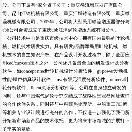
段。公司下属有4家全资子公司：重庆径流增压器厂有限公
司、昆山江锦机械有限公司、重庆江增铸造有限公司、重庆雄
鼎机械有限公司，2005年，公司将大型民用轴流增压器部分与
abb公司合资成立了重庆abb江津涡轮增压系统有限公司。
公司技术中心是重庆市级技术中心，拥有国内最强的叶轮机
械、燃机技术研发实力。具有研发jt品牌军民用叶轮机械、燃
机技术的自主知识产权。在产品设计开发过程中，除了全面应
用cad/cae/cam技术之外，公司还具备最全面的研发设计及分析
软件，如concept-nrec叶轮机械设计分析软件、gt-power发动机
性能/噪声仿真设计软件、msc有限元强度分析软件、numeca叶
轮分析软件、fluent流场分析软件等。公司在自身独立研发的
同时，还与中国燃气涡轮研究院结成了战略性皇冠盘网址查询
的合作伙伴关系，同时还与中科院热物理所、中船重工703所
等相关专业设计院进行充分的合作，不仅进一步强化了我们所
开拓新市场新产品的技术依托，更为将来市场领域的扩展打下
了坚实的基础。