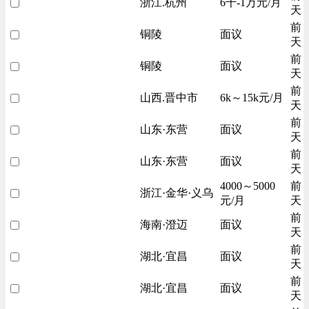
浙江.杭州
6千-1万元/月
天
前
铜陵
面议
天
前
铜陵
面议
天
前
山西.晋中市
6k～15k元/月
天
前
山东·东营
面议
天
前
山东·东营
面议
天
4000～5000
前
浙江·金华·义乌
元/月
天
前
海南·澄迈
面议
天
前
湖北·宜昌
面议
天
前
湖北·宜昌
面议
天