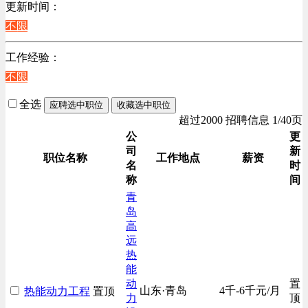
更新时间：
不限
工作经验：
不限
全选
应聘选中职位
收藏选中职位
超过2000 招聘信息 1/40页
公
更
司
新
职位名称
工作地点
薪资
名
时
称
间
青
岛
高
远
热
能
动
置
山东·青岛
4千-6千元/月
热能动力工程
置顶
力
顶