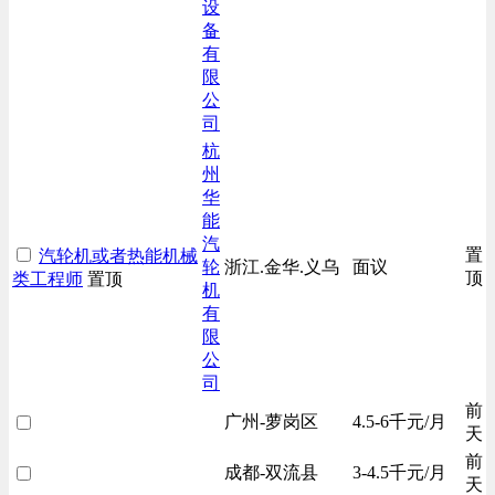
设
备
有
限
公
司
杭
州
华
能
汽
置
汽轮机或者热能机械
轮
浙江.金华.义乌
面议
顶
类工程师
置顶
机
有
限
公
司
前
广州-萝岗区
4.5-6千元/月
天
前
成都-双流县
3-4.5千元/月
天