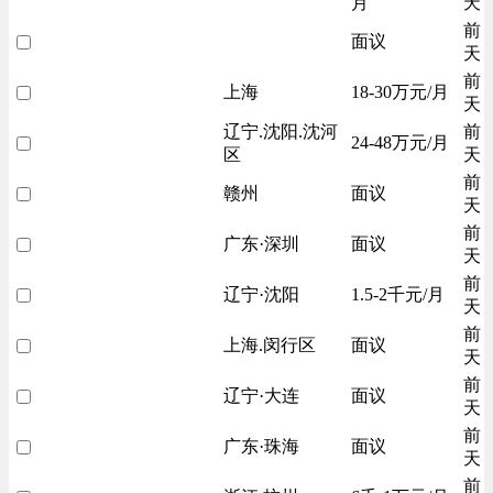
月
天
前
面议
天
前
上海
18-30万元/月
天
辽宁.沈阳.沈河
前
24-48万元/月
区
天
前
赣州
面议
天
前
广东·深圳
面议
天
前
辽宁·沈阳
1.5-2千元/月
天
前
上海.闵行区
面议
天
前
辽宁·大连
面议
天
前
广东·珠海
面议
天
前