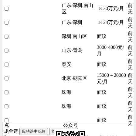
广东.深圳.南山
前
18-30万元/月
区
天
前
广东.深圳
18-24万元/月
天
前
深圳.南山区
面议
天
3000-4000元/
前
山东·青岛
月
天
前
泰安
面议
天
15000～20000
前
北京·朝阳区
元/月
天
前
珠海
面议
天
前
珠海
面议
天
前
面议
天
点
公众号
全选
击
应聘选中职位
收藏选中职位