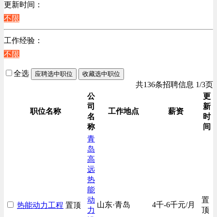
更新时间：
不限
工作经验：
不限
全选
应聘选中职位
收藏选中职位
共136条招聘信息 1/3页
公
更
司
新
职位名称
工作地点
薪资
名
时
称
间
青
岛
高
远
热
能
动
置
山东·青岛
4千-6千元/月
热能动力工程
置顶
力
顶