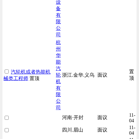
设
备
有
限
公
司
杭
州
华
能
汽
置
汽轮机或者热能机
轮
浙江.金华.义乌
面议
顶
械类工程师
置顶
机
有
限
公
司
11-
河南·开封
面议
04
11-
四川.眉山
面议
04