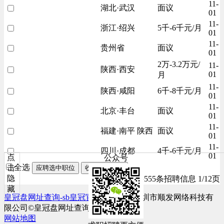
11-
湖北·武汉
面议
01
11-
浙江·绍兴
5千-6千元/月
01
11-
贵州省
面议
01
2万-3.2万元/
11-
陕西·西安
01
月
11-
陕西·咸阳
6千-8千元/月
01
11-
北京·丰台
面议
01
11-
福建·南平 陕西
面议
01
11-
四川·成都
4千-6千元/月
01
点
公众号
全选
击
应聘选中职位
收藏选中职位
隐
共555条招聘信息 1/12页
藏
皇冠盘网址查询-sb皇冠官网网址多少
深圳市顺发网络科技有
限公司©皇冠盘网址查询的版权所有
网站地图