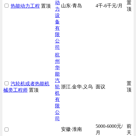
动
置
山东·青岛
4千-6千元/月
热能动力工程
置顶
力
顶
设
备
有
限
公
司
杭
州
华
能
汽
置
汽轮机或者热能机
轮
浙江.金华.义乌
面议
顶
械类工程师
置顶
机
有
限
公
司
5000-6000元/
前
安徽·淮南
月
天