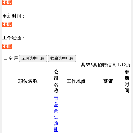
不限
更新时间：
不限
工作经验：
不限
全选
应聘选中职位
收藏选中职位
共555条招聘信息 1/12页
公
更
司
新
职位名称
工作地点
薪资
名
时
称
间
青
岛
高
远
热
能