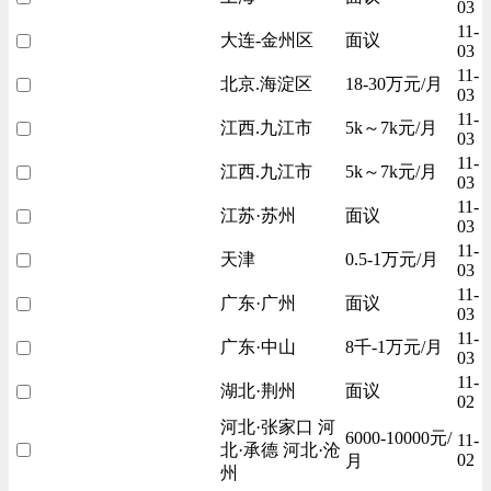
03
11-
大连-金州区
面议
03
11-
北京.海淀区
18-30万元/月
03
11-
江西.九江市
5k～7k元/月
03
11-
江西.九江市
5k～7k元/月
03
11-
江苏·苏州
面议
03
11-
天津
0.5-1万元/月
03
11-
广东·广州
面议
03
11-
广东·中山
8千-1万元/月
03
11-
湖北·荆州
面议
02
河北·张家口 河
6000-10000元/
11-
北·承德 河北·沧
02
月
州