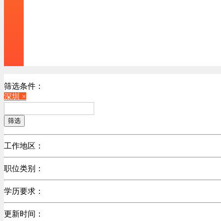
筛选条件：
深圳 ×
筛选
工作地区：
不限
职位类别：
上海
浙江
学历要求：
广东
更新时间：
江苏