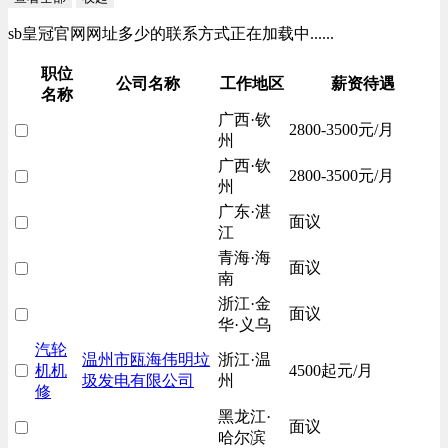
sb皇冠官网网址多少的联系方式正在加载中......
职位
公司名称
工作地区
薪资待遇
名称
广西·钦
2800-3500元/月
州
广西·钦
2800-3500元/月
州
广东·湛
面议
江
青海·海
面议
南
浙江·金
面议
华·义乌
汽轮
温州市瓯海伟明垃
浙江·温
机机
4500起元/月
圾发电有限公司
州
修
黑龙江·
面议
哈尔滨