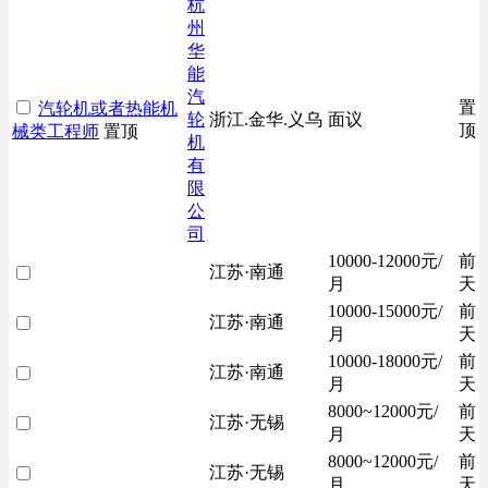
杭
州
华
能
汽
置
汽轮机或者热能机
轮
浙江.金华.义乌
面议
顶
械类工程师
置顶
机
有
限
公
司
10000-12000元/
前
江苏·南通
月
天
10000-15000元/
前
江苏·南通
月
天
10000-18000元/
前
江苏·南通
月
天
8000~12000元/
前
江苏·无锡
月
天
8000~12000元/
前
江苏·无锡
月
天