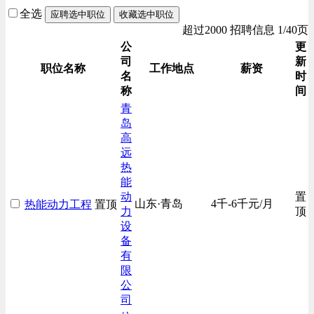
全选
应聘选中职位
收藏选中职位
超过2000 招聘信息 1/40页
公
更
司
新
职位名称
工作地点
薪资
名
时
称
间
青
岛
高
远
热
能
动
置
山东·青岛
4千-6千元/月
热能动力工程
置顶
力
顶
设
备
有
限
公
司