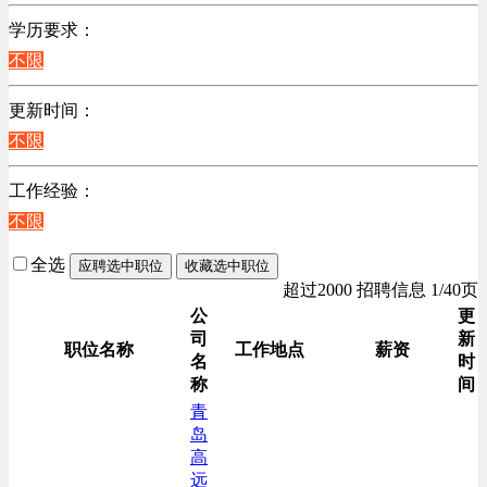
不限
学历要求：
生产/加工/认证类
不限
机械制造/仪器仪表类
汽车/交通类
更新时间：
技工/维修类
不限
贸易/物流/仓储/采购类
工作经验：
电力电气/能源/自动化
不限
销售管理类
销售类
全选
应聘选中职位
收藏选中职位
高级管理类
超过2000 招聘信息 1/40页
综合技术类
公
更
司
新
职位名称
工作地点
薪资
名
时
称
间
青
岛
高
远