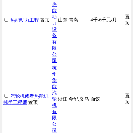
热
能
动
置
山东·青岛
4千-6千元/月
热能动力工程
置顶
力
顶
设
备
有
限
公
司
杭
州
华
能
汽
置
汽轮机或者热能机
轮
浙江.金华.义乌
面议
顶
械类工程师
置顶
机
有
限
公
司