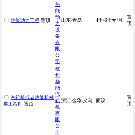
热
能
动
置
山东·青岛
4千-6千元/月
热能动力工程
置顶
力
顶
设
备
有
限
公
司
杭
州
华
能
汽
置
汽轮机或者热能机械
轮
浙江.金华.义乌
面议
顶
类工程师
置顶
机
有
限
公
司