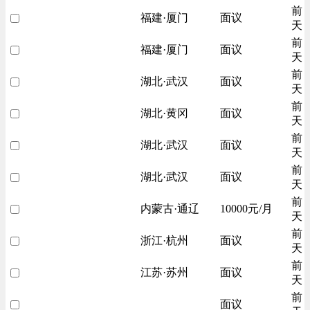
前
福建·厦门
面议
天
前
福建·厦门
面议
天
前
湖北·武汉
面议
天
前
湖北·黄冈
面议
天
前
湖北·武汉
面议
天
前
湖北·武汉
面议
天
前
内蒙古·通辽
10000元/月
天
前
浙江·杭州
面议
天
前
江苏·苏州
面议
天
前
面议