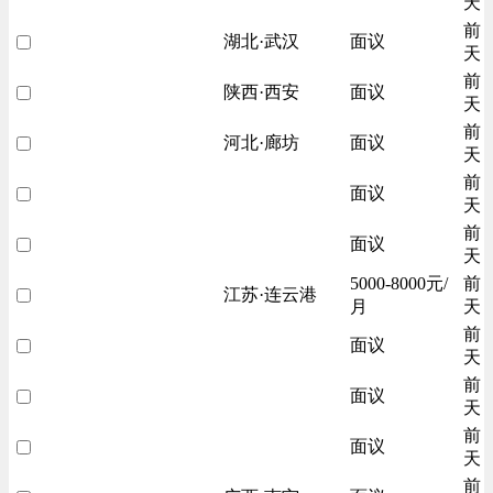
天
前
湖北·武汉
面议
天
前
陕西·西安
面议
天
前
河北·廊坊
面议
天
前
面议
天
前
面议
天
5000-8000元/
前
江苏·连云港
月
天
前
面议
天
前
面议
天
前
面议
天
前