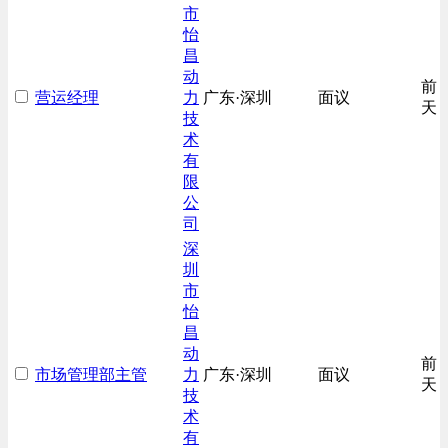
市
怡
昌
动
前
营运经理
力
广东·深圳
面议
天
技
术
有
限
公
司
深
圳
市
怡
昌
动
前
市场管理部主管
力
广东·深圳
面议
天
技
术
有