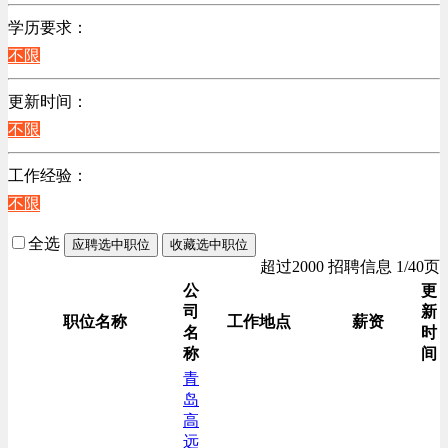
不限
学历要求：
生产/加工/认证类
不限
机械制造/仪器仪表类
汽车/交通类
更新时间：
技工/维修类
不限
贸易/物流/仓储/采购类
工作经验：
电力电气/能源/自动化
不限
销售管理类
销售类
全选
应聘选中职位
收藏选中职位
高级管理类
超过2000 招聘信息 1/40页
综合技术类
公
更
司
新
职位名称
工作地点
薪资
名
时
称
间
青
岛
高
远