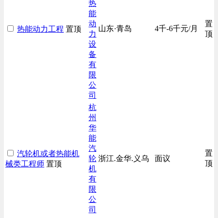
热
能
动
置
山东·青岛
4千-6千元/月
热能动力工程
置顶
力
顶
设
备
有
限
公
司
杭
州
华
能
汽
置
汽轮机或者热能机
轮
浙江.金华.义乌
面议
顶
械类工程师
置顶
机
有
限
公
司