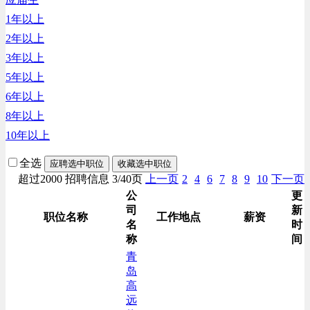
1年以上
2年以上
3年以上
5年以上
6年以上
8年以上
10年以上
全选
应聘选中职位
收藏选中职位
超过2000 招聘信息 3/40页
上一页
2
4
6
7
8
9
10
下一页
公
更
司
新
职位名称
工作地点
薪资
名
时
称
间
青
岛
高
远