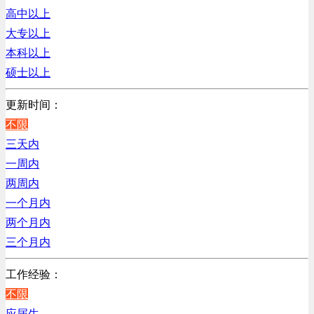
汽车/交通类
黑龙江
高中以上
技工/维修类
北京
大专以上
贸易/物流/仓储/采购类
本科以上
电力电气/能源/自动化
硕士以上
销售管理类
销售类
更新时间：
高级管理类
不限
综合技术类
三天内
一周内
两周内
一个月内
两个月内
三个月内
工作经验：
不限
应届生