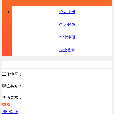
个人注册
个人登录
企业注册
企业登录
工作地区：
不限
职位类别：
上海
不限
浙江
学历要求：
生产/加工/认证类
广东
不限
机械制造/仪器仪表类
江苏
初中以上